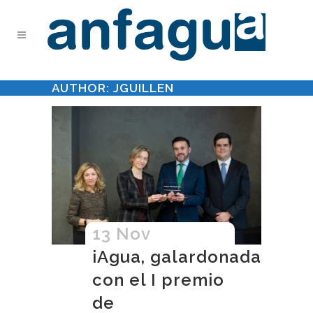
AUTHOR: JGUILLEN
13 Nov
iAgua, galardonada
con el I premio
de