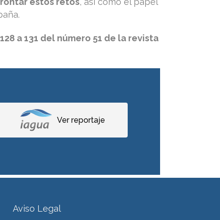
rontar estos retos
, así como el papel
paña.
28 a 131 del número 51 de la revista
Ver reportaje
Aviso Legal