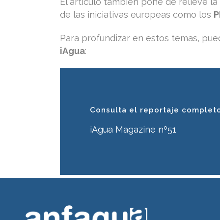
El artículo también pone de relieve la
de las iniciativas europeas como los
P
Para profundizar en estos temas, pu
iAgua
:
Consulta el reportaje complet
iAgua Magazine nº51