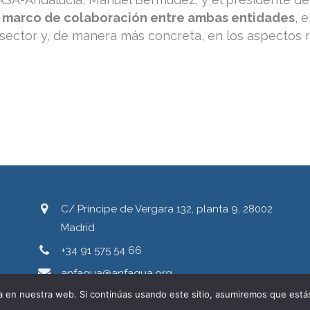
 marco de colaboración entre ambas entidades
, 
sector y, de manera más concreta, en los aspectos re
C/ Príncipe de Vergara 132, planta 9, 28002
Madrid
+34 91 575 54 66
anfagua@anfagua.org
 en nuestra web. Si continúas usando este sitio, asumiremos que estás