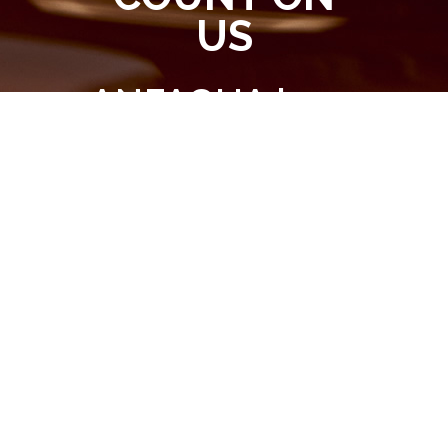
US
ANFAGUA is an
association of
Spanish water
meter
manufacturers
whose
objective is to
promote and
encourage the
correct
measurement
of water.