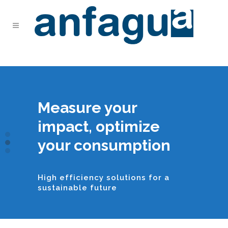
Innovation and
Measure your
Reliability and
precision in every
impact, optimize
quality in every
drop
your consumption
measurement
Leaders in drinking water meter
High efficiency solutions for a
United for excellence in water
technology
sustainable future
resource management